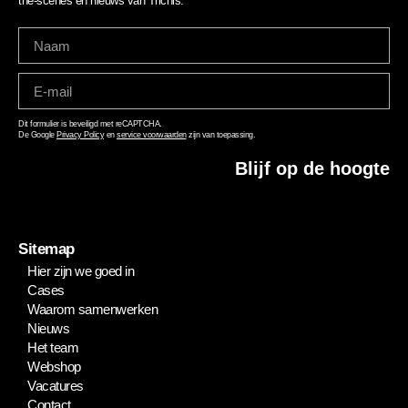
the-scenes en nieuws van Trichis.
Dit formulier is beveiligd met reCAPTCHA.
De Google
Privacy Policy
en
service voorwaarden
zijn van toepassing.
Blijf op de hoogte
Sitemap
Hier zijn we goed in
Cases
Waarom samenwerken
Nieuws
Het team
Webshop
Vacatures
Contact