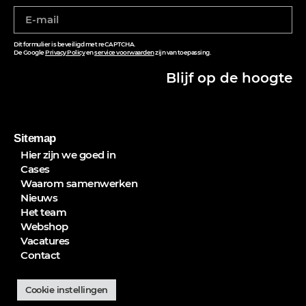
Dit formulier is beveiligd met reCAPTCHA.
De Google
Privacy Policy
en
service voorwaarden
zijn van toepassing.
Blijf op de hoogte
Sitemap
Hier zijn we goed in
Cases
Waarom samenwerken
Nieuws
Het team
Webshop
Vacatures
Contact
Cookie instellingen