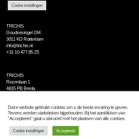
Cookie instellingen
TRICHIS
Goudsesingel 194
3011 KD Rotterdam
info@trichis.nl
+31 10 477 85 25
TRICHIS
Rozenlaan 1
4835 PB Breda
info@trichis.nl
+31 76 520 48 60
Deze website gebruikt cookies om u de beste ervaring te geven.
Tevens worden statistieken bijgehouden. Bij het aanklikken van
"Accepteren" gaat u akkoord met het plaatsen van alle cookies.
Cookie instellingen
Accepteren