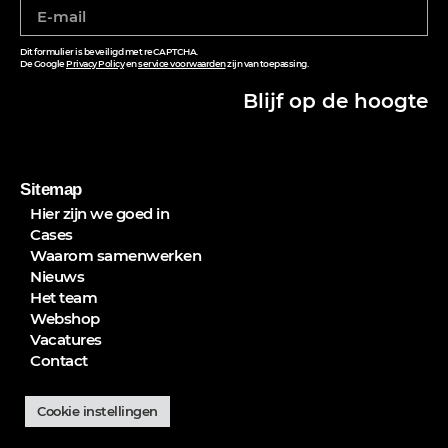
Dit formulier is beveiligd met reCAPTCHA.
De Google
Privacy Policy
en
service voorwaarden
zijn van toepassing.
Blijf op de hoogte
Sitemap
Hier zijn we goed in
Cases
Waarom samenwerken
Nieuws
Het team
Webshop
Vacatures
Contact
Cookie instellingen