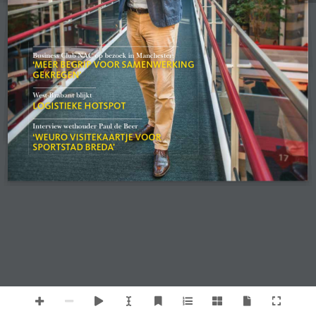
Business Club NAC op bezoek in Manchester:
‘MEER BEGRIP VOOR SAMENWERKING 
GEKREGEN’
West-Brabant blijkt 
LOGISTIEKE HOTSPOT
Interview wethouder Paul de Beer 
‘WEURO VISITEKAARTJE VOOR 
SPORTSTAD BREDA’  