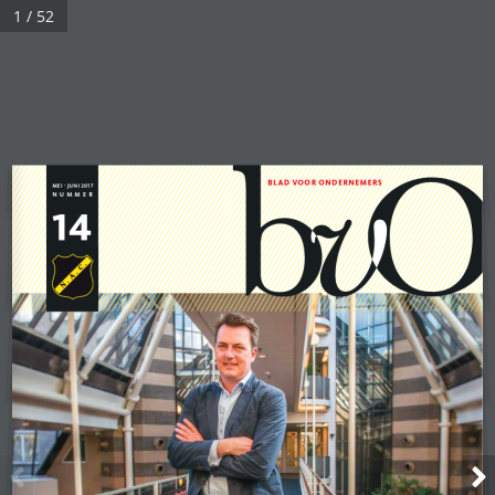
1 / 52
Deze browser kan dit helaas
niet weergeven.
BLAD VOOR ONDERNEMERS
MEI  JUNI 
NUMMER 
